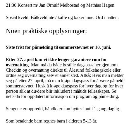
21:30 Konsert m/ Jan Ørnulf Melbostad og Mathias Hagen
Sosial kveld: Bålkveld ute / kaffe og kaker inne. Ord i natten.
Noen praktiske opplysninger:
Siste frist for påmelding til sommerstevnet er 10. juni.
Etter 27. april kan vi ikke lenger garantere rom for
overnatting
. Man må da både bestille dagspass her gjennom
Checkin og overnatting direkte til Ålesund folkehøgskole eller
ordne seg overnatting selv et annet sted. Altså: Hvis man melder
seg på etter 27. april, må man kjøpe dagspass for å være påmeldt
sommerstevnet. Husk å kjøpe dagspass for hver dag og for hver
person slik at du/dere blir inkludert i måltids fellesskapet. Se
nettsida for oppdatert informasjon om program og påmelding.
Sengene er oppredd, håndklær kan byttes inntil 1 gang daglig.
Som betalende barn regnes barn i alderen 5-13 år.