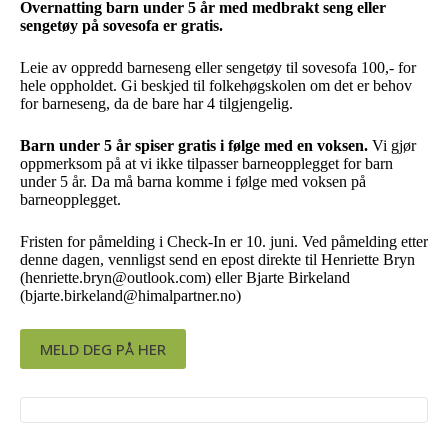
Overnatting barn under 5 år med medbrakt seng eller
sengetøy på sovesofa er gratis.
Leie av oppredd barneseng eller sengetøy til sovesofa 100,- for
hele oppholdet. Gi beskjed til folkehøgskolen om det er behov
for barneseng, da de bare har 4 tilgjengelig.
Barn under 5 år spiser gratis i følge med en voksen.
Vi gjør
oppmerksom på at vi ikke tilpasser barneopplegget for barn
under 5 år. Da må barna komme i følge med voksen på
barneopplegget.
Fristen for påmelding i Check-In er 10. juni. Ved påmelding etter
denne dagen, vennligst send en epost direkte til Henriette Bryn
(henriette.bryn@outlook.com) eller Bjarte Birkeland
(bjarte.birkeland@himalpartner.no)
MELD DEG PÅ HER