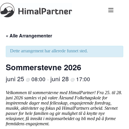
Hopp
til
innholdet
« Alle Arrangementer
Dette arrangement har allerede funnet sted.
Sommerstevne 2026
juni 25
juni 28
08:00
17:00
@
–
@
Velkommen til sommerstevne med HimalPartner! Fra 25. til 28.
juni 2026 samles vi på vakre Ålesund Folkehøgskole for
inspirerende dager med fellesskap, engasjerende foredrag,
musikk, aktiviteter og fokus på HimalPartners arbeid. Stevnet
passer for hele familien og gir mulighet til å knytte nye
relasjoner, få innsikt i misjonsarbeidet og bli med på å forme
fremtidens engasjement.