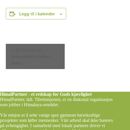
Legg til i kalender
A
Et fyrtårn for
r
bistandsprosjekter i
r
a
Asia
n
g
e
m
e
n
HimalPartner - et redskap for Guds kjærlighet
t
HimalPartner, tidl. Tibetmisjonen, er en diakonal organisasjon
n
som jobber i Himalaya-området.
a
v
Vår misjon er å sette varige spor gjennom bærekraftige
i
prosjekter som løfter mennesker. Vårt arbeid skal ikke baseres
g
på avhengighet. I samarbeid med lokale partnere driver vi
a