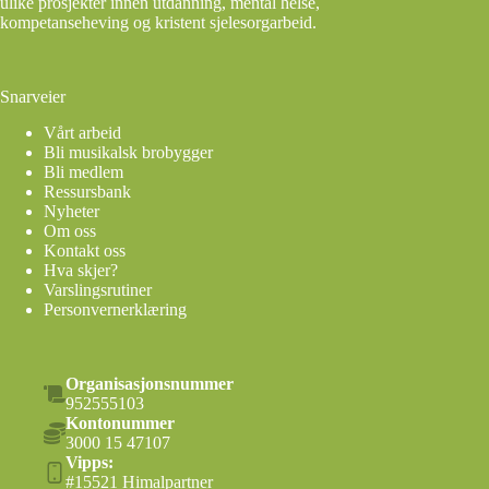
ulike prosjekter innen utdanning, mental helse,
s
kompetanseheving og kristent sjelesorgarbeid.
j
o
n
Snarveier
Vårt arbeid
Bli musikalsk brobygger
Bli medlem
Ressursbank
Nyheter
Om oss
Kontakt oss
Hva skjer?
Varslingsrutiner
Personvernerklæring
Organisasjonsnummer
952555103
Kontonummer
3000 15 47107
Vipps:
#15521 Himalpartner