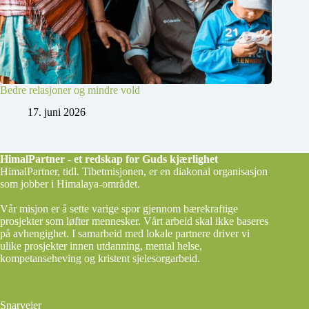
Bedre relasjoner og mindre vold
17. juni 2026
HimalPartner - et redskap for Guds kjærlighet
HimalPartner, tidl. Tibetmisjonen, er en diakonal organisasjon
som jobber i Himalaya-området.
Vår misjon er å sette varige spor gjennom bærekraftige
prosjekter som løfter mennesker. Vårt arbeid skal ikke baseres
på avhengighet. I samarbeid med lokale partnere driver vi
ulike prosjekter innen utdanning, mental helse,
kompetanseheving og kristent sjelesorgarbeid.
Snarveier