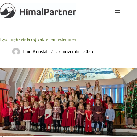
Hopp
til
innholdet
Lys i mørketida og vakre barnestemmer
Line Konstali
25. november 2025