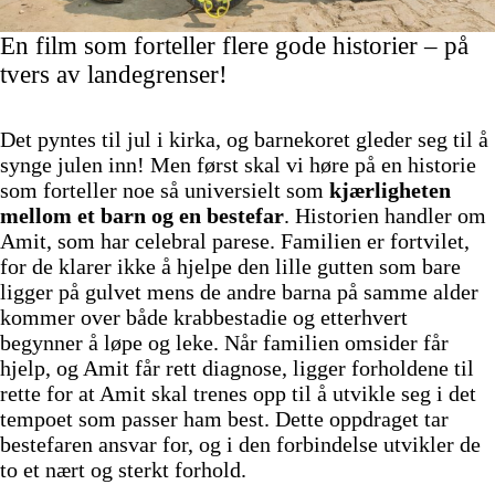
En film som forteller flere gode historier – på
tvers av landegrenser!
Det pyntes til jul i kirka, og barnekoret gleder seg til å
synge julen inn! Men først skal vi høre på en historie
som forteller noe så universielt som
kjærligheten
mellom et barn og en bestefar
. Historien handler om
Amit, som har celebral parese. Familien er fortvilet,
for de klarer ikke å hjelpe den lille gutten som bare
ligger på gulvet mens de andre barna på samme alder
kommer over både krabbestadie og etterhvert
begynner å løpe og leke. Når familien omsider får
hjelp, og Amit får rett diagnose, ligger forholdene til
rette for at Amit skal trenes opp til å utvikle seg i det
tempoet som passer ham best. Dette oppdraget tar
bestefaren ansvar for, og i den forbindelse utvikler de
to et nært og sterkt forhold.