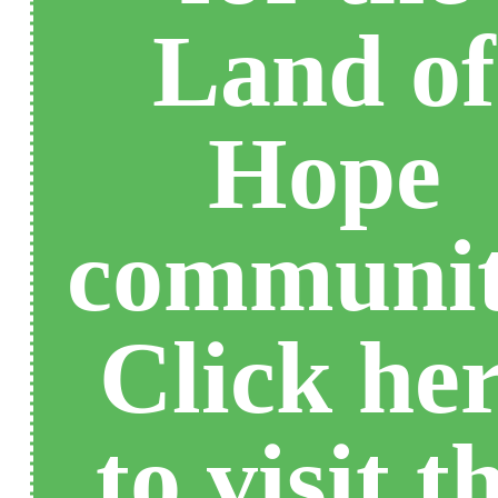
Land of
Hope
communit
Click he
to visit t