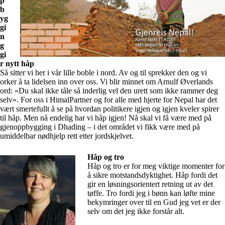
p
b
yg
gi
n
g
gi
r nytt håp
Så sitter vi her i vår lille boble i nord. Av og til sprekker den og vi
orker å ta lidelsen inn over oss. Vi blir minnet om Arnulf Øverlands
ord: «Du skal ikke tåle så inderlig vel den urett som ikke rammer deg
selv». For oss i HimalPartner og for alle med hjerte for Nepal har det
vært smertefullt å se på hvordan politikere igjen og igjen kveler spirer
til håp. Men nå endelig har vi håp igjen! Nå skal vi få være med på
gjenoppbygging i Dhading – i det området vi fikk være med på
umiddelbar nødhjelp rett etter jordskjelvet.
Håp og tro
Håp og tro er for meg viktige momenter for
å sikre motstandsdyktighet. Håp fordi det
gir en løsningsorientert retning ut av det
tøffe. Tro fordi jeg i bønn kan løfte mine
bekymringer over til en Gud jeg vet er der
selv om det jeg ikke forstår alt.