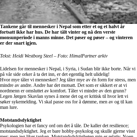
Tankene går til mennesker i Nepal som etter et og et halvt år
fortsatt ikke har hus. De har tålt vinter og nå den verste
monsunperiode i manns minne. Det pøser og pøser – og vinteren
er der snart igjen.
Tekst: Heidi Westborg Steel – Foto: HimalPartner arkiv
Lidelsen for mennesker i Nepal, i Syria, i Sudan blir ikke borte. Når vi
på vår side orker å ta det inn, er det egentlig helt ulidelig!
Hvor mye tåler vi mennesker? Jeg tåler mye av én form for stress, men
mindre av andre. Andre har det motsatt. Det som er sikkert er at vi
nordmenn er omsluttet av komfort. Tåler vi mindre av den grunn?
Legen Jørgen Skavlan synes å mene det og er kritisk til hvor lett vi
søker sykemelding. Vi skal passe oss for å dømme, men av og til kan
man lure.
Motstandsdyktighet
Psykologien har et fancy ord om det å tåle. De kaller det resilience;
motstandsdyktighet. Jeg er bare hobby-psykolog og skulle gjerne visst
mer; men jeg liker tanken. Motstandsdyktigheten min er relativ. Noen