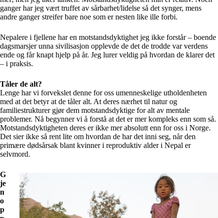
ganger har jeg vært truffet av sårbarhet/lidelse så det synger, mens
andre ganger streifer bare noe som er nesten like ille forbi.
Nepalere i fjellene har en motstandsdyktighet jeg ikke forstår – boende
dagsmarsjer unna sivilisasjon opplevde de det de trodde var verdens
ende og får knapt hjelp på år. Jeg lurer veldig på hvordan de klarer det
– i praksis.
Tåler de alt?
Lenge har vi forvekslet denne for oss umenneskelige utholdenheten
med at det betyr at de tåler alt. At deres nærhet til natur og
familiestrukturer gjør dem motstandsdyktige for alt av mentale
problemer. Nå begynner vi å forstå at det er mer kompleks enn som så.
Motstandsdyktigheten deres er ikke mer absolutt enn for oss i Norge.
Det sier ikke så rent lite om hvordan de har det inni seg, når den
primære dødsårsak blant kvinner i reproduktiv alder i Nepal er
selvmord.
G
je
n
o
p