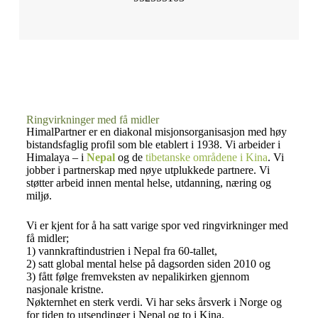
Ringvirkninger med få midler
HimalPartner er en diakonal misjonsorganisasjon med høy
bistandsfaglig profil som ble etablert i 1938. Vi arbeider i
Himalaya – i
Nepal
og de
tibetanske områdene i Kina
. Vi
jobber i partnerskap med nøye utplukkede partnere. Vi
støtter arbeid innen mental helse, utdanning, næring og
miljø.
Vi er kjent for å ha satt varige spor ved ringvirkninger med
få midler;
1) vannkraftindustrien i Nepal fra 60-tallet,
2) satt global mental helse på dagsorden siden 2010 og
3) fått følge fremveksten av nepalikirken gjennom
nasjonale kristne.
Nøkternhet en sterk verdi. Vi har seks årsverk i Norge og
for tiden to utsendinger i Nepal og to i Kina.