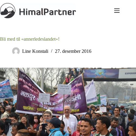
Hopp
til
innholdet
Bli med til «annerledeslandet»!
Line Konstali
27. desember 2016