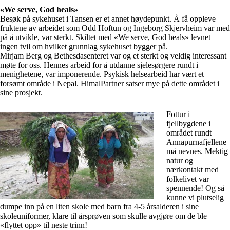
«We serve, God heals»
Besøk på sykehuset i Tansen er et annet høydepunkt. Å få oppleve
fruktene av arbeidet som Odd Hoftun og Ingeborg Skjervheim var med
på å utvikle, var sterkt. Skiltet med «We serve, God heals» levnet
ingen tvil om hvilket grunnlag sykehuset bygger på.
Mirjam Berg og Bethesdasenteret var og et sterkt og veldig interessant
møte for oss. Hennes arbeid for å utdanne sjelesørgere rundt i
menighetene, var imponerende. Psykisk helsearbeid har vært et
forsømt område i Nepal. HimalPartner satser mye på dette området i
sine prosjekt.
Fottur i
fjellbygdene i
området rundt
Annapurnafjellene
må nevnes. Mektig
natur og
nærkontakt med
folkelivet var
spennende! Og så
kunne vi plutselig
dumpe inn på en liten skole med barn fra 4-5 årsalderen i sine
skoleuniformer, klare til årsprøven som skulle avgjøre om de ble
«flyttet opp» til neste trinn!