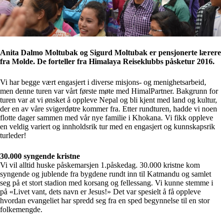
Anita Dalmo Moltubak og Sigurd Moltubak er pensjonerte lærere
fra Molde. De forteller fra Himalaya Reiseklubbs påsketur 2016.
Vi har begge vært engasjert i diverse misjons- og menighetsarbeid,
men denne turen var vårt første møte med HimalPartner. Bakgrunn for
turen var at vi ønsket å oppleve Nepal og bli kjent med land og kultur,
der en av våre svigerdøtre kommer fra. Etter rundturen, hadde vi noen
flotte dager sammen med vår nye familie i Khokana. Vi fikk oppleve
en veldig variert og innholdsrik tur med en engasjert og kunnskapsrik
turleder!
30.000 syngende kristne
Vi vil alltid huske påskemarsjen 1.påskedag. 30.000 kristne kom
syngende og jublende fra bygdene rundt inn til Katmandu og samlet
seg på et stort stadion med korsang og fellessang. Vi kunne stemme i
på «Livet vant, dets navn er Jesus!» Det var spesielt å få oppleve
hvordan evangeliet har spredd seg fra en sped begynnelse til en stor
folkemengde.