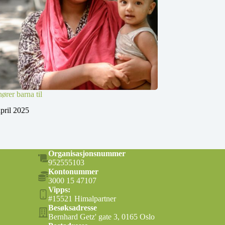
ører barna til
april 2025
Organisasjonsnummer
952555103
Kontonummer
3000 15 47107
Vipps:
#15521 Himalpartner
Besøksadresse
Bernhard Getz' gate 3, 0165 Oslo