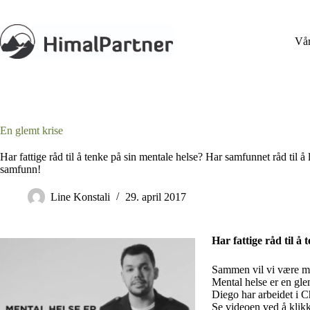
Hopp
til
innholdet
Vår
En glemt krise
Har fattige råd til å tenke på sin mentale helse? Har samfunnet råd til 
samfunn!
Line Konstali
29. april 2017
Har fattige råd til å
Sammen vil vi være me
Mental helse er en gle
Diego har arbeidet i C
Se videoen ved å klikk