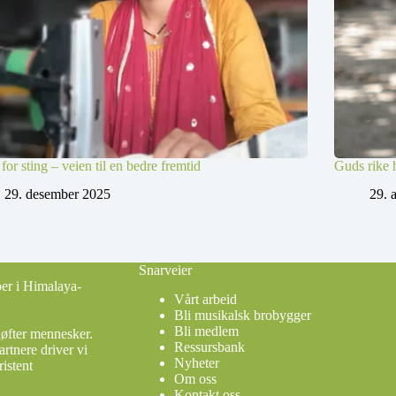
 for sting – veien til en bedre fremtid
Guds rike h
29. desember 2025
29. 
Snarveier
ber i Himalaya-
Vårt arbeid
Bli musikalsk brobygger
Bli medlem
løfter mennesker.
Ressursbank
rtnere driver vi
Nyheter
istent
Om oss
Kontakt oss