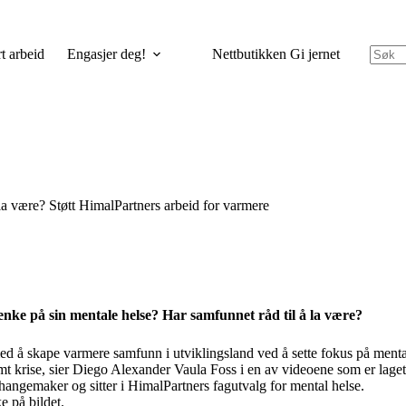
t arbeid
Engasjer deg!
Nettbutikken Gi jernet
å la være? Støtt HimalPartners arbeid for varmere
 tenke på sin mentale helse? Har samfunnet råd til å la være?
d å skape varmere samfunn i utviklingsland ved å sette fokus på menta
mt krise, sier Diego Alexander Vaula Foss i en av videoene som er lage
hangemaker og sitter i HimalPartners fagutvalg for mental helse.
e på bildet.