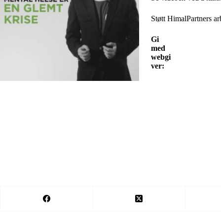
Støtt HimalPartners a
Gi
med
webgi
ver: