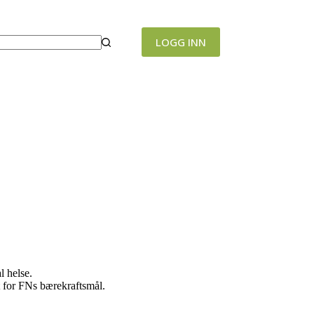
LOGG INN
l helse.
t for FNs bærekraftsmål.