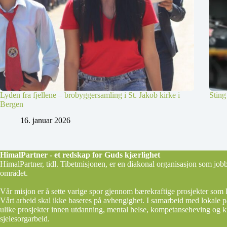
Lyden fra fjellene – brobyggersamling i St. Jakob kirke i
Sting
Bergen
16. januar 2026
HimalPartner - et redskap for Guds kjærlighet
HimalPartner, tidl. Tibetmisjonen, er en diakonal organisasjon som job
området.
Vår misjon er å sette varige spor gjennom bærekraftige prosjekter som 
Vårt arbeid skal ikke baseres på avhengighet. I samarbeid med lokale pa
ulike prosjekter innen utdanning, mental helse, kompetanseheving og kr
sjelesorgarbeid.