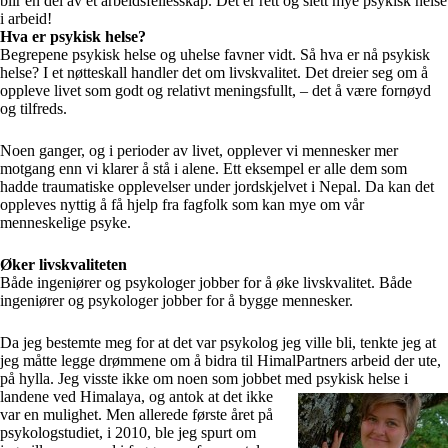
blir en del av et arbeidsfellesskap. Det er rett og slett mye psykisk helse
i arbeid!
Hva er psykisk helse?
Begrepene psykisk helse og uhelse favner vidt. Så hva er nå psykisk
helse? I et nøtteskall handler det om livskvalitet. Det dreier seg om å
oppleve livet som godt og relativt meningsfullt, – det å være fornøyd
og tilfreds.
Noen ganger, og i perioder av livet, opplever vi mennesker mer
motgang enn vi klarer å stå i alene. Ett eksempel er alle dem som
hadde traumatiske opplevelser under jordskjelvet i Nepal. Da kan det
oppleves nyttig å få hjelp fra fagfolk som kan mye om vår
menneskelige psyke.
Øker livskvaliteten
Både ingeniører og psykologer jobber for å øke livskvalitet. Både
ingeniører og psykologer jobber for å bygge mennesker.
Da jeg bestemte meg for at det var psykolog jeg ville bli, tenkte jeg at
jeg måtte legge drømmene om å bidra til HimalPartners arbeid der ute,
på hylla. Jeg visste ikke om noen som jobbet
med psykisk helse i
landene ved Himalaya, og antok at det ikke
var en mulighet. Men allerede første året på
psykologstudiet, i 2010, ble jeg spurt om