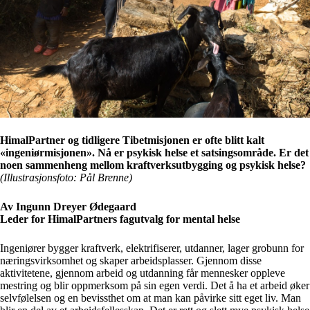
HimalPartner og tidligere Tibetmisjonen er ofte blitt kalt
«ingeniørmisjonen». Nå er psykisk helse et satsingsområde. Er det
noen sammenheng mellom kraftverksutbygging og psykisk helse?
(Illustrasjonsfoto: Pål Brenne)
Av Ingunn Dreyer Ødegaard
Leder for HimalPartners fagutvalg for mental helse
Ingeniører bygger kraftverk, elektrifiserer, utdanner, lager grobunn for
næringsvirksomhet og skaper arbeidsplasser. Gjennom disse
aktivitetene, gjennom arbeid og utdanning får mennesker oppleve
mestring og blir oppmerksom på sin egen verdi. Det å ha et arbeid øker
selvfølelsen og en bevissthet om at man kan påvirke sitt eget liv. Man