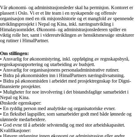
Vår økonomi- og administrasjonsleder skal ha permisjon. Kontoret er
plassert i Oslo. Vi er et lite team i en nyskapende og offensiv
organisasjon med en rik misjonshistorie og et mangfold av spennende
utviklingsprosjekt i Nepal og Kina, inkl. næringsutvikling i
Himalayaområdet. Økonomi- og administrasjonslederen spiller en
viktig rolle her, samt i videreutviklingen av hensiktsmessige strukturer
og rutiner i HimalPartner.
Om stillingen:
• Ansvarlig for økonomistyring, inkl. oppfølging av regnskapsbyrå,
regnskapsrapportering og utarbeiding av budsjett.
• Ansvarlig for organisasjonens personaladministrative rutiner.
• Bidra på økonomisiden inn i HimalPartners næringslivsatsning.
• Bidra på økonomisiden i arbeidet med prosjektregnskap for Digni-
finansierte prosjekter.
• Muligheter for noe involvering i det bistandsfaglige samarbeidet i
Nepal og Kina.
Ønskede egenskaper:
• En ryddig person med analytiske og organisatoriske evner.
• En fleksibel lagspiller, som samarbeider godt med både lønnede og
ulønnede medarbeidere.
• God evne til å arbeide selvstendig og med stor arbeidskapasitet.
Kvalifikasjoner:
• Høyere utdanning innen økonomi og administrasjon eller andre