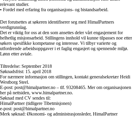
relevant studier.
• Fordel med erfaring fra organisasjons- og bistandsarbeid.
Det forutsettes at søkeren identifiserer seg med HimalPartners
verdigrunnlag.
Det er viktig for oss at den som ansettes deler vårt engasjement for
helhetlig misjonsarbeid. Stillingens innhold vil kunne tilpasses noe etter
søkers spesifikke kompetanse og interesse. Vi tilbyr varierte og
utfordrende arbeidsoppgaver i et faglig engasjert og spennende miljø.
Lønn etter avtale.
Tiltredelse: September 2018
Søknadsfrist: 15. april 2018
For nærmere informasjon om stillingen, kontakt generalsekretær Heidi
Westborg Steel.
E-post: post@himalpartner.no – tlf. 93208465. Mer om organisasjonen
her på nettsiden, www.himalpartner.no.
Søknad med CV sendes til:
HimalPartner (tidligere Tibetmisjonen)
e-post: post@himalpartner.no
Merk søknad: Økonomi- og administrasjonsleder, HimalPartner