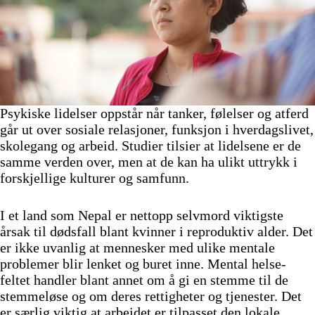
Psykiske lidelser oppstår når tanker, følelser og atferd
går ut over sosiale relasjoner, funksjon i hverdagslivet,
skolegang og arbeid. Studier tilsier at lidelsene er de
samme verden over, men at de kan ha ulikt uttrykk i
forskjellige kulturer og samfunn.
I et land som Nepal er nettopp selvmord viktigste
årsak til dødsfall blant kvinner i reproduktiv alder. Det
er ikke uvanlig at mennesker med ulike mentale
problemer blir lenket og buret inne. Mental helse-
feltet handler blant annet om å gi en stemme til de
stemmeløse og om deres rettigheter og tjenester. Det
er særlig viktig at arbeidet er tilpasset den lokale