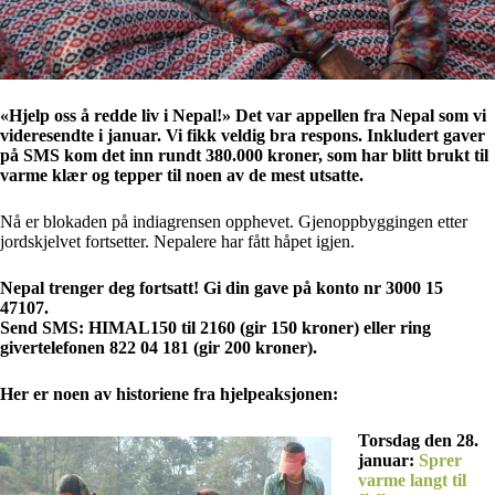
«Hjelp oss å redde liv i Nepal!» Det var appellen fra Nepal som vi
videresendte i januar. Vi fikk veldig bra respons. Inkludert gaver
på SMS kom det inn rundt 380.000 kroner, som har blitt brukt til
varme klær og tepper til noen av de mest utsatte.
Nå er blokaden på indiagrensen opphevet. Gjenoppbyggingen etter
jordskjelvet fortsetter. Nepalere har fått håpet igjen.
Nepal trenger deg fortsatt! Gi din gave på konto nr 3000 15
47107.
Send SMS: HIMAL150 til 2160 (gir 150 kroner) eller ring
givertelefonen 822 04 181 (gir 200 kroner).
Her er noen av historiene fra hjelpeaksjonen:
Torsdag den 28.
januar:
Sprer
varme langt til