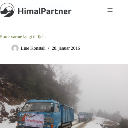
Hopp
til
innholdet
Sprer varme langt til fjells
Line Konstali
28. januar 2016