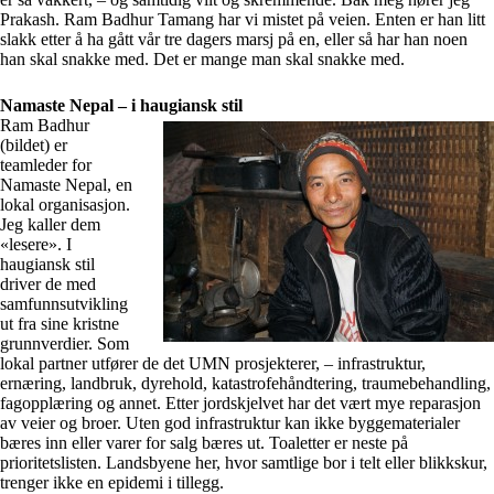
Prakash. Ram Badhur Tamang har vi mistet på veien. Enten er han litt
slakk etter å ha gått vår tre dagers marsj på en, eller så har han noen
han skal snakke med. Det er mange man skal snakke med.
Namaste Nepal – i haugiansk stil
Ram Badhur
(bildet) er
teamleder for
Namaste Nepal, en
lokal organisasjon.
Jeg kaller dem
«lesere». I
haugiansk stil
driver de med
samfunnsutvikling
ut fra sine kristne
grunnverdier. Som
lokal partner utfører de det UMN prosjekterer, – infrastruktur,
ernæring, landbruk, dyrehold, katastrofehåndtering, traumebehandling,
fagopplæring og annet. Etter jordskjelvet har det vært mye reparasjon
av veier og broer. Uten god infrastruktur kan ikke byggematerialer
bæres inn eller varer for salg bæres ut. Toaletter er neste på
prioritetslisten. Landsbyene her, hvor samtlige bor i telt eller blikkskur,
trenger ikke en epidemi i tillegg.