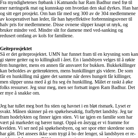
Fra myndighetenes frøbank i Katmandu har Ram Badhur med frø til
mer næringsrik mat og kunnskap om hvordan den skal dyrkes. Han har
og sitt eget prosjekt. Om han får med seg 300 av de 304 medlemmene
av kooperativet han leder, får han høyeffektive forbrenningsovner til
halv pris for medlemmene. Disse ovnene slipper knapt ut røyk, og
bruker mindre ved. Mindre slit for damene med ved-sanking og
redusert omfang av kols for familiene.
Geiteprosjektet
Så er det geiteprosjektet. UMN har funnet fram til en krysning som kan
gi større geiter og to killingkull i året. En i landsbyen velges til å røkte
fem hungeiter, mens en annen får ansvaret for bukken. Bukkekillinger
kan beholdes av geiterøkteren, mens hunkillinger gis videre. De som
får en hunkilling må gjøre det samme når deres hungeit får killinger,
men slipper unna med å gi fra seg én hunkilling. Målet er raskt å øke
folks ressurser. Jeg snur meg, men ser fortsatt ingen Ram Badhur. Det
er mye å snakke om.
Jeg har tullet meg bort fra stien og havnet i en bløt rismark. Lyset er
svakt. Månen skinner på en spøkelsesaktig, fraflyttet landsby. Jeg tar
fram hodelykten og finner igjen stien. Vi tar igjen en familie som har
vært på markedet og bærer tungt. Oppå en åsrygg er vi framme for
kvelden. Vi ser ned på spøkelsesbyen, og ser spor etter skredene som
har gått. Det ansees ikke som trygt å bo der lenger, så landsbyen er re-