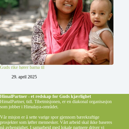
Guds rike hører barna til
29. april 2025
HimalPartner - et redskap for Guds kjærlighet
HimalPartner, tidl. Tibetmisjonen, er en diakonal organisasjon
som jobber i Himalaya-området.
Vår misjon er å sette varige spor gjennom bærekraftige
prosjekter som løfter mennesker. Vårt arbeid skal ikke baseres
på avhengighet. I samarbeid med lokale partnere driver vi