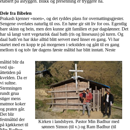
etablert på åsryggen. Blikk og presenning er tryggere nå.
Dele fra Bibelen
Prakash kjenner «noen», og det ryddes plass for overnattingsgjester.
Sengene overlates naturlig til oss. En høne gir sitt liv for oss. Egentlig
bare skinn og bein, men den kunne gitt familien et par dagslønner. Det
har så langt vært vegetarisk daal bath (ris og linsesaus) på turen. Og
daal bath’en har ikke alltid blitt servert med linser en gang. Vi har
startet med en kopp te på morgenen i sekstiden og gått til en gang
mellom ti og tolv før dagens første måltid har blitt inntatt. Neste
måltid blir da
ved sju-
åttetiden på
kvelden. Da er
vi sultne.
Stemningen
rundt grua
stiger mens
matmor koker
og praten går.
Det blir
festmåltid der
Kirken i landsbyen. Pastor Min Badhur med
på kjøkkenet til
sønnen Simon (til v.) og Ram Badhur (til
Min Badhur.