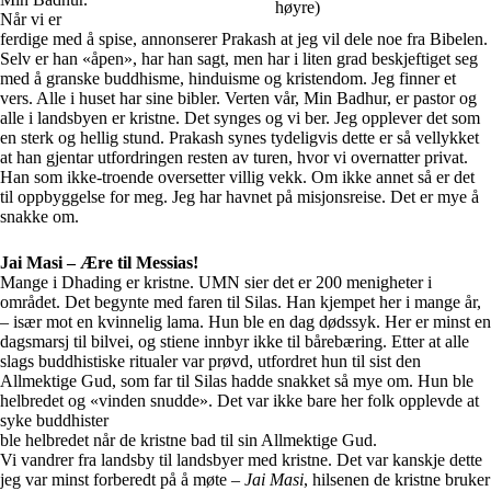
høyre)
Når vi er
ferdige med å spise, annonserer Prakash at jeg vil dele noe fra Bibelen.
Selv er han «åpen», har han sagt, men har i liten grad beskjeftiget seg
med å granske buddhisme, hinduisme og kristendom. Jeg finner et
vers. Alle i huset har sine bibler. Verten vår, Min Badhur, er pastor og
alle i landsbyen er kristne. Det synges og vi ber. Jeg opplever det som
en sterk og hellig stund. Prakash synes tydeligvis dette er så vellykket
at han gjentar utfordringen resten av turen, hvor vi overnatter privat.
Han som ikke-troende oversetter villig vekk. Om ikke annet så er det
til oppbyggelse for meg. Jeg har havnet på misjonsreise. Det er mye å
snakke om.
Jai Masi – Ære til Messias!
Mange i Dhading er kristne. UMN sier det er 200 menigheter i
området. Det begynte med faren til Silas. Han kjempet her i mange år,
– især mot en kvinnelig lama. Hun ble en dag dødssyk. Her er minst en
dagsmarsj til bilvei, og stiene innbyr ikke til bårebæring. Etter at alle
slags buddhistiske ritualer var prøvd, utfordret hun til sist den
Allmektige Gud, som far til Silas hadde snakket så mye om. Hun ble
helbredet og «vinden snudde». Det var ikke bare her folk opplevde at
syke buddhister
ble helbredet når de kristne bad til sin Allmektige Gud.
Vi vandrer fra landsby til landsbyer med kristne. Det var kanskje dette
jeg var minst forberedt på å møte –
Jai Masi
, hilsenen de kristne bruker