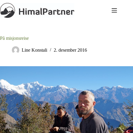
Hopp
til
innholdet
På misjonsreise
Line Konstali
2. desember 2016