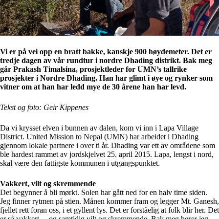
Vi er på vei opp en bratt bakke, kanskje 900 høydemeter. Det er
tredje dagen av vår rundtur i nordre Dhading distrikt. Bak meg
går Prakash Timalsina, prosjektleder for UMN’s tallrike
prosjekter i Nordre Dhading. Han har glimt i øye og rynker som
vitner om at han har ledd mye de 30 årene han har levd.
Tekst og foto: Geir Kippenes
Da vi krysset elven i bunnen av dalen, kom vi inn i Lapa Village
District. United Mission to Nepal (UMN) har arbeidet i Dhading
gjennom lokale partnere i over ti år. Dhading var ett av områdene som
ble hardest rammet av jordskjelvet 25. april 2015. Lapa, lengst i nord,
skal være den fattigste kommunen i utgangspunktet.
Vakkert, vilt og skremmende
Det begynner å bli mørkt. Solen har gått ned for en halv time siden.
Jeg finner rytmen på stien. Månen kommer fram og legger Mt. Ganesh,
fjellet rett foran oss, i et gyllent lys. Det er forståelig at folk blir her. Det
er så vakkert, – og samtidig vilt og skremmende. Bak meg hører jeg