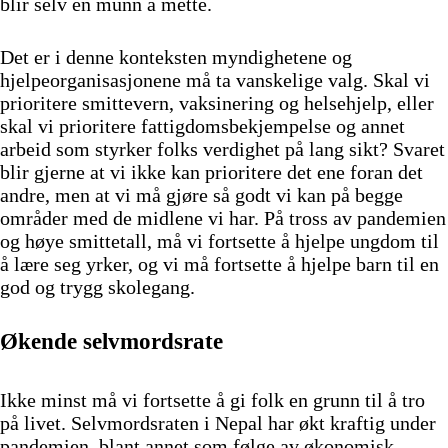
blir selv en munn å mette.
Det er i denne konteksten myndighetene og
hjelpeorganisasjonene må ta vanskelige valg. Skal vi
prioritere smittevern, vaksinering og helsehjelp, eller
skal vi prioritere fattigdomsbekjempelse og annet
arbeid som styrker folks verdighet på lang sikt? Svaret
blir gjerne at vi ikke kan prioritere det ene foran det
andre, men at vi må gjøre så godt vi kan på begge
områder med de midlene vi har. På tross av pandemien
og høye smittetall, må vi fortsette å hjelpe ungdom til
å lære seg yrker, og vi må fortsette å hjelpe barn til en
god og trygg skolegang.
Økende selvmordsrate
Ikke minst må vi fortsette å gi folk en grunn til å tro
på livet. Selvmordsraten i Nepal har økt kraftig under
pandemien, blant annet som følge av økonomisk