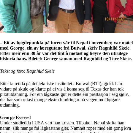
– Eit av høgdepunkta på turen vår til Nepal i november, var møtet
med George, ein av læregutane frå Butwal, skriv Ragnhild Skeie.
Etter meir enn 30 år var det fint å møtast og høyre den utrulege
historia hans. Biletet: George saman med Ragnhild og Tore Skeie.
Tekst og foto: Ragnhild Skeie
Etter læretida på det tekniske instituttet i Butwal (BTI), gjekk han
vidare på skule og klarte på ei vis å koma seg til Texas der han tok
pilotutdanning. For ein lågkaste-gut er dette ein prestasjon i seg sjølv,
dei har som oftast mange ekstra hindringar på vegen mot høgare
utdanning.
George Everest
Under studietida i USA vart han kristen. Tilbake i Nepal skifta han
namn, slik mange frå lågkastane gjer. Namnet røper med ein gong kva