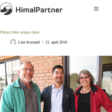
Hopp
til
innholdet
Piloten fekk stoppa ritual
Line Konstali
21. april 2016