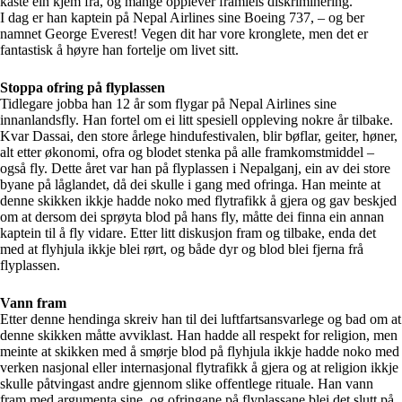
kaste ein kjem frå, og mange opplever framleis diskriminering.
I dag er han kaptein på Nepal Airlines sine Boeing 737, – og ber
namnet George Everest! Vegen dit har vore kronglete, men det er
fantastisk å høyre han fortelje om livet sitt.
Stoppa ofring på flyplassen
Tidlegare jobba han 12 år som flygar på Nepal Airlines sine
innanlandsfly. Han fortel om ei litt spesiell oppleving nokre år tilbake.
Kvar Dassai, den store årlege hindufestivalen, blir bøflar, geiter, høner,
alt etter økonomi, ofra og blodet stenka på alle framkomstmiddel –
også fly. Dette året var han på flyplassen i Nepalganj, ein av dei store
byane på låglandet, då dei skulle i gang med ofringa. Han meinte at
denne skikken ikkje hadde noko med flytrafikk å gjera og gav beskjed
om at dersom dei sprøyta blod på hans fly, måtte dei finna ein annan
kaptein til å fly vidare. Etter litt diskusjon fram og tilbake, enda det
med at flyhjula ikkje blei rørt, og både dyr og blod blei fjerna frå
flyplassen.
Vann fram
Etter denne hendinga skreiv han til dei luftfartsansvarlege og bad om at
denne skikken måtte avviklast. Han hadde all respekt for religion, men
meinte at skikken med å smørje blod på flyhjula ikkje hadde noko med
verken nasjonal eller internasjonal flytrafikk å gjera og at religion ikkje
skulle påtvingast andre gjennom slike offentlege rituale. Han vann
fram med argumenta sine, og ofringane på flyplassane blei det slutt på.