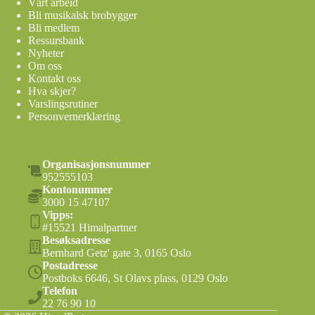
Vårt arbeid
Bli musikalsk brobygger
Bli medlem
Ressursbank
Nyheter
Om oss
Kontakt oss
Hva skjer?
Varslingsrutiner
Personvernerklæring
Organisasjonsnummer
952555103
Kontonummer
3000 15 47107
Vipps:
#15521 Himalpartner
Besøksadresse
Bernhard Getz' gate 3, 0165 Oslo
Postadresse
Postboks 6646, St Olavs plass, 0129 Oslo
Telefon
22 76 90 10