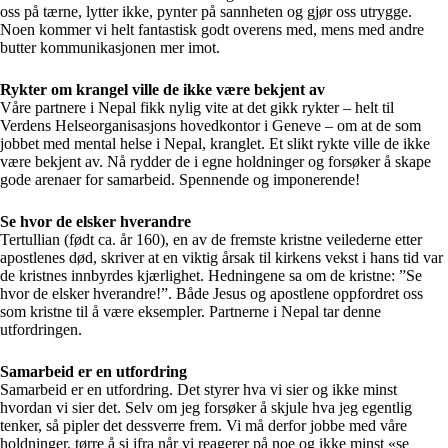
oss på tærne, lytter ikke, pynter på sannheten og gjør oss utrygge.
Noen kommer vi helt fantastisk godt overens med, mens med andre
butter kommunikasjonen mer imot.
Rykter om krangel ville de ikke være bekjent av
Våre partnere i Nepal fikk nylig vite at det gikk rykter – helt til
Verdens Helseorganisasjons hovedkontor i Geneve – om at de som
jobbet med mental helse i Nepal, kranglet. Et slikt rykte ville de ikke
være bekjent av. Nå rydder de i egne holdninger og forsøker å skape
gode arenaer for samarbeid. Spennende og imponerende!
Se hvor de elsker hverandre
Tertullian (født ca. år 160), en av de fremste kristne veilederne etter
apostlenes død, skriver at en viktig årsak til kirkens vekst i hans tid var
de kristnes innbyrdes kjærlighet. Hedningene sa om de kristne: ”Se
hvor de elsker hverandre!”. Både Jesus og apostlene oppfordret oss
som kristne til å være eksempler. Partnerne i Nepal tar denne
utfordringen.
Samarbeid er en utfordring
Samarbeid er en utfordring. Det styrer hva vi sier og ikke minst
hvordan vi sier det. Selv om jeg forsøker å skjule hva jeg egentlig
tenker, så pipler det dessverre frem. Vi må derfor jobbe med våre
holdninger, tørre å si ifra når vi reagerer på noe og ikke minst «se