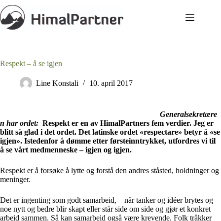
Hopp
til
innholdet
Respekt – å se igjen
Line Konstali
10. april 2017
Generalsekretære
n har ordet:
Respekt er en av HimalPartners fem verdier. Jeg er
blitt så glad i det ordet. Det latinske ordet «respectare» betyr å «se
igjen». Istedenfor å dømme etter førsteinntrykket, utfordres vi til
å se vårt medmenneske – igjen og igjen.
Respekt er å forsøke å lytte og forstå den andres ståsted, holdninger og
meninger.
Det er ingenting som godt samarbeid, – når tanker og idéer brytes og
noe nytt og bedre blir skapt eller står side om side og gjør et konkret
arbeid sammen. Så kan samarbeid også være krevende. Folk tråkker