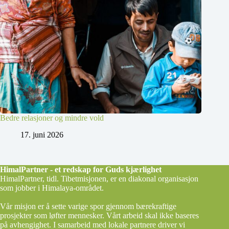
Bedre relasjoner og mindre vold
17. juni 2026
HimalPartner - et redskap for Guds kjærlighet
HimalPartner, tidl. Tibetmisjonen, er en diakonal organisasjon
som jobber i Himalaya-området.
Vår misjon er å sette varige spor gjennom bærekraftige
prosjekter som løfter mennesker. Vårt arbeid skal ikke baseres
på avhengighet. I samarbeid med lokale partnere driver vi