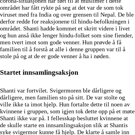
corona-situasjonen har ført til at muslimer i dette
området har fått rykte på seg at det var de som tok
viruset med fra India og over grensen til Nepal. De ble
derfor redde for reaksjonene til hindu-befolkningen i
området. Shanti hadde kommet et skritt videre i livet
og hun anså ikke lenger hindu-folket som sine fiender,
men tvert imot som gode venner. Hun prøvde å få
familien til å forstå at alle i denne gruppen var til å
stole på og at de er gode venner å ha i nøden.
Startet innsamlingsaksjon
Shanti var fortvilet. Svigermoren ble dårligere og
dårligere, men familien sto på sitt. De var stolte og
ville ikke ta imot hjelp. Hun fortalte dette til noen av
kvinnene i gruppen, som igjen tok dette opp på et møte
Shanti ikke var på. I fellesskap besluttet kvinnene at
de skulle starte en innsamlingsaksjon slik at Shantis
syke svigermor kunne få hjelp. De klarte å samle inn