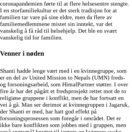
coronapandemien førte til at flere helsesentre stengte.
I en storfamiliekultur er det sterk tradisjon for at
familien tar vare på sine eldre, men da flere av
familiemedlemmene mistet sin inntekt, var det
vanskelig å få råd til helsehjelp. Det ble en svært
vanskelig tid for familien.
Venner i nøden
Shanti hadde lenge vært med i en kvinnegruppe, som
er en del av United Mission to Nepals (UMN) freds-
og forsoningsarbeid, som HimalPartner støtter. I over
fire år har det pågått et fredsprosjekt rettet mot de to
religiøse gruppene i konflikt, men de har fortsatt en
vei å gå. Man ser derimot at kvinnegruppen i Jagaruk,
der Shanti er med, har hatt god effekt på
forsoningsprosessen som foregår i området. Det er
ikke bare konflikten som jobbes med i gruppen, men
også spørsmål knyttet til jenters og kvinners svake