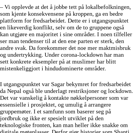
– Vi opplevde at det å jobbe tett på lokalbefolkningen,
som kjente konsekvensene på kroppen, ga en bedre
plattform for fredsarbeidet. Dette er i utgangspunktet
en likeverdig konflikt, selv om de to gruppene også
kan utgjøre en majoritet i sine områder. I noen tilfeller
ser man tendenser til at den ene parten er sterk, den
andre svak. Da forekommer det noe mer maktmisbruk
og undertrykking. Under corona-lockdown har man
sett konkrete eksempler på at muslimer har blitt
mistenkeliggjort i hindudominerte områder.
I utgangspunktet var Sagar bekymret for fredsarbeidet
da Nepal også ble underlagt restriksjoner og lockdown.
Det var vanskelig å kontakte nøkkelpersoner som var
essensielle i prosjektet, og umulig å arrangere
gruppemøter. I et samfunn som baserer seg på
jordbruk og ikke er spesielt utviklet på den
teknologiske fronten, kan man heller ikke snakke om
digitale møteplasser. Derfor gjør historier som Shanti