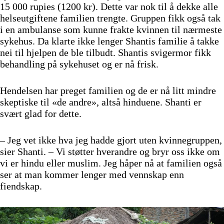
15 000 rupies (1200 kr). Dette var nok til å dekke alle
helseutgiftene familien trengte. Gruppen fikk også tak
i en ambulanse som kunne frakte kvinnen til nærmeste
sykehus. Da klarte ikke lenger Shantis familie å takke
nei til hjelpen de ble tilbudt. Shantis svigermor fikk
behandling på sykehuset og er nå frisk.
Hendelsen har preget familien og de er nå litt mindre
skeptiske til «de andre», altså hinduene. Shanti er
svært glad for dette.
– Jeg vet ikke hva jeg hadde gjort uten kvinnegruppen,
sier Shanti. – Vi støtter hverandre og bryr oss ikke om
vi er hindu eller muslim. Jeg håper nå at familien også
ser at man kommer lenger med vennskap enn
fiendskap.