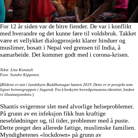
For 12 år siden var de bitre fiender. De var i konflikt
med hverandre og det kunne føre til voldsbruk. Takket
være et vellykket dialogprosjekt klarer hinduer og
muslimer, bosatt i Nepal ved grensen til India, å
samarbeide. Det kommer godt med i corona-krisen.
Tekst: Line Konstali
Foto: Sondre Kippenes.
(
Bildene er tatt i landsbyen Buddhanagar høsten 2019. Dette er et prosjekt som
ligner kvinnegruppen i Jagaruk
. For å beskytte hovedpersonens identitet, bruker
vi illustrasjonsfoto.)
Shantis svigermor slet med alvorlige helseproblemer.
På grunn av en infeksjon fikk hun kraftige
neseblødninger og, til tider, problemer med å puste.
Dette preget den allerede fattige, muslimske familien.
Myndighetenes «lockdown» på grunn av