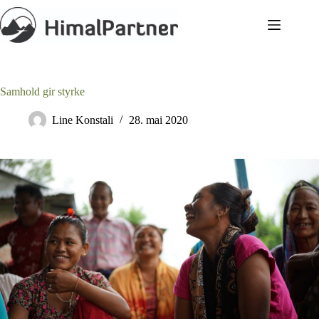
Hopp
til
innholdet
Samhold gir styrke
Line Konstali
28. mai 2020