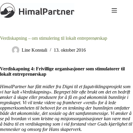
Hopp
til
innholdet
Verdiskapning – om stimulering til lokalt entreprenørskap
Line Konstali
13. oktober 2016
Verdiskapning 4: Frivillige organisasjoner som stimulatorer til
lokalt entreprenørskap
HimalPartner har fått midler fra Digni til et fagutviklingsprosjekt som
vi har kalt «Verdiskapning». Begrepet blir ofte brukt om det en bedrift
ønsker å skape eller produsere for å få en god økonomisk bunnlinje i
regnskapet. Vi vil tenke videre og framhever «verdi» for å lede
oppmerksomheten til behovet for en tenkning der bunnlinjen omfatter
både det økonomiske, det sosiale og det samfunnsmessige. Vi ønsker å
se på hvordan vi som kristne og misjonsorganisasjoner kan være med
å bidra til en verdiskapning som i vid forstand viser Guds kjærlighet til
mennesker og omsorg for Hans skaperverk.