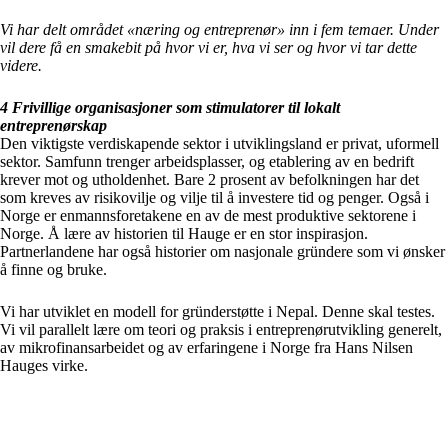
Vi har delt området «næring og entreprenør» inn i fem temaer. Under
vil dere få en smakebit på hvor vi er, hva vi ser og hvor vi tar dette
videre.
4 Frivillige organisasjoner som stimulatorer til lokalt
entreprenørskap
Den viktigste verdiskapende sektor i utviklingsland er privat, uformell
sektor. Samfunn trenger arbeidsplasser, og etablering av en bedrift
krever mot og utholdenhet. Bare 2 prosent av befolkningen har det
som kreves av risikovilje og vilje til å investere tid og penger. Også i
Norge er enmannsforetakene en av de mest produktive sektorene i
Norge. Å lære av historien til Hauge er en stor inspirasjon.
Partnerlandene har også historier om nasjonale gründere som vi ønsker
å finne og bruke.
Vi har utviklet en modell for gründerstøtte i Nepal. Denne skal testes.
Vi vil parallelt lære om teori og praksis i entreprenørutvikling generelt,
av mikrofinansarbeidet og av erfaringene i Norge fra Hans Nilsen
Hauges virke.