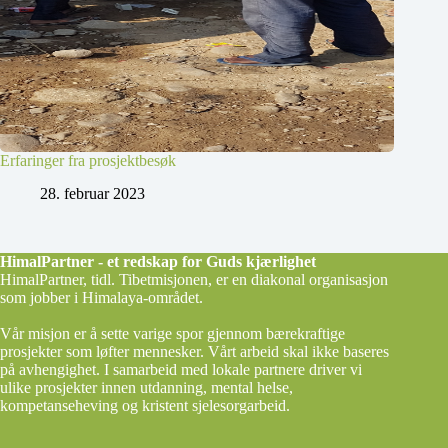
Erfaringer fra prosjektbesøk
28. februar 2023
HimalPartner - et redskap for Guds kjærlighet
HimalPartner, tidl. Tibetmisjonen, er en diakonal organisasjon
som jobber i Himalaya-området.
Vår misjon er å sette varige spor gjennom bærekraftige
prosjekter som løfter mennesker. Vårt arbeid skal ikke baseres
på avhengighet. I samarbeid med lokale partnere driver vi
ulike prosjekter innen utdanning, mental helse,
kompetanseheving og kristent sjelesorgarbeid.