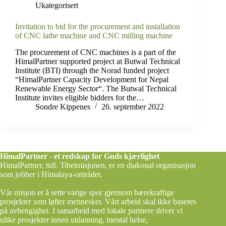
Ukategorisert
Invitation to bid for the procurement and installation
of CNC lathe machine and CNC milling machine
The procurement of CNC machines is a part of the
HimalPartner supported project at Butwal Technical
Institute (BTI) through the Norad funded project
“HimalPartner Capacity Development for Nepal
Renewable Energy Sector“. The Butwal Technical
Institute invites eligible bidders for the…
Sondre Kippenes
26. september 2022
HimalPartner - et redskap for Guds kjærlighet
HimalPartner, tidl. Tibetmisjonen, er en diakonal organisasjon
som jobber i Himalaya-området.
Vår misjon er å sette varige spor gjennom bærekraftige
prosjekter som løfter mennesker. Vårt arbeid skal ikke baseres
på avhengighet. I samarbeid med lokale partnere driver vi
ulike prosjekter innen utdanning, mental helse,