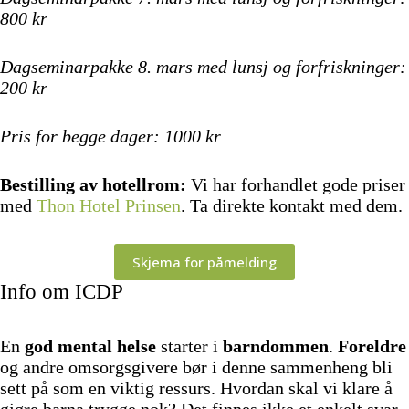
800 kr
Dagseminarpakke 8. mars med lunsj og forfriskninger:
200 kr
Pris
for begge dager: 1000 kr
Bestilling av hotellrom:
Vi har forhandlet gode priser
med
Thon Hotel Prinsen
. Ta direkte kontakt med dem.
Skjema for påmelding
Info om ICDP
En
god mental helse
starter i
barndommen
.
Foreldre
og andre omsorgsgivere bør i denne sammenheng bli
sett på som en viktig ressurs. Hvordan skal vi klare å
gjøre barna trygge nok? Det finnes ikke et enkelt svar