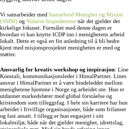
Vi samarbeider med
Samarbeid Menighet og Misjon
(SMM)
og
Nidaros bispedømme
når det gjelder det
kirkelige fokuset. Formålet med denne dagen er
hvordan vi kan knytte ICDP inn i menighetens arbeid
lokalt. Dette er også en fin anledning til å bli bedre
kjent med misjonsprosjektet menigheten er med og
støtter.
Ansvarlig for kreativ workshop
og inspirasjon
: Line
Konstali, kommunikasjonsleder i HimalPartner. Lines
ansvar i HimalPartner er å være bindeleddet mellom
menighetene hjemme i Norge og arbeidet ute. Hun er
utdannet markedsfører med global forståelse og
kristendom som tilleggsfag. I hele sin karriere har hun
arbeidet i frivillige organisasjoner, både som frilanser
og fast ansatt. I tillegg er hun engasjert i sitt
lokalmiljø, både når det gjelder menighet, idrettslag,
steinerskole mm. Med sin brede erfaring innen