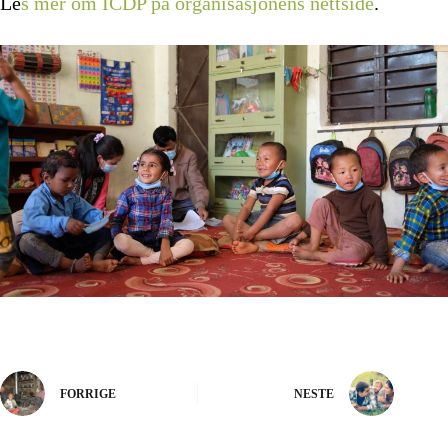
Le
s mer om ICDP på organisasjonens nettside
.
FORRIGE
NESTE