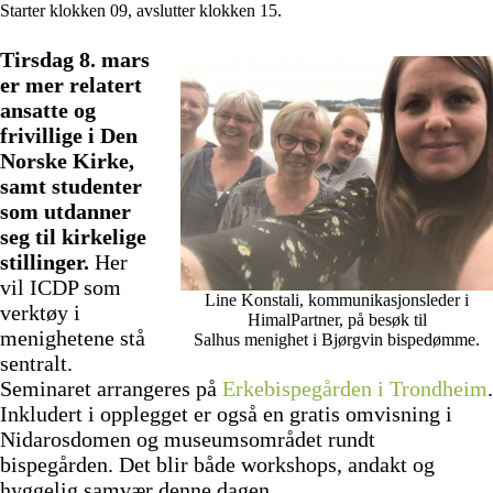
Starter klokken 09, avslutter klokken 15.
Tirsdag 8. mars
er mer relatert
ansatte og
frivillige i Den
Norske Kirke,
samt studenter
som utdanner
seg til kirkelige
stillinger.
Her
vil ICDP som
Line Konstali, kommunikasjonsleder i
verktøy i
HimalPartner, på besøk til
menighetene stå
Salhus menighet i Bjørgvin bispedømme.
sentralt.
Seminaret arrangeres på
Erkebispegården i Trondheim
.
Inkludert i opplegget er også en gratis omvisning i
Nidarosdomen og museumsområdet rundt
bispegården. Det blir både workshops, andakt og
hyggelig samvær denne dagen.