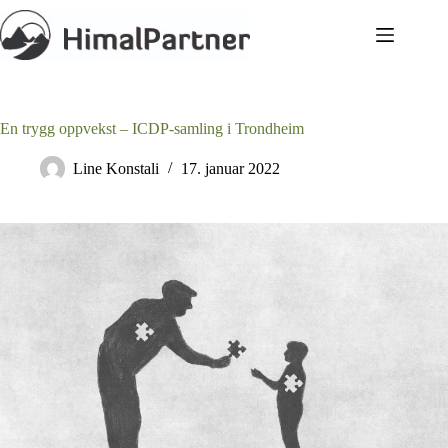
Hopp
til
innholdet
En trygg oppvekst – ICDP-samling i Trondheim
Line Konstali
17. januar 2022