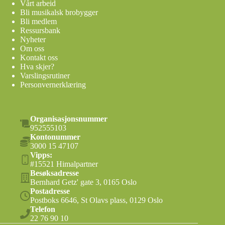
Vårt arbeid
Bli musikalsk brobygger
Bli medlem
Ressursbank
Nyheter
Om oss
Kontakt oss
Hva skjer?
Varslingsrutiner
Personvernerklæring
Organisasjonsnummer
952555103
Kontonummer
3000 15 47107
Vipps:
#15521 Himalpartner
Besøksadresse
Bernhard Getz' gate 3, 0165 Oslo
Postadresse
Postboks 6646, St Olavs plass, 0129 Oslo
Telefon
22 76 90 10