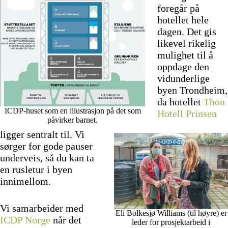
foregår på
hotellet hele
dagen. Det gis
likevel rikelig
mulighet til å
oppdage den
vidunderlige
byen Trondheim,
da hotellet
Thon
ICDP-huset som en illustrasjon på det som
Hotell Prinsen
påvirker barnet.
ligger sentralt til. Vi
sørger for gode pauser
underveis, så du kan ta
en rusletur i byen
innimellom.
Vi samarbeider med
Eli Bolkesjø Williams (til høyre) er
ICDP Norge
når det
leder for prosjektarbeid i