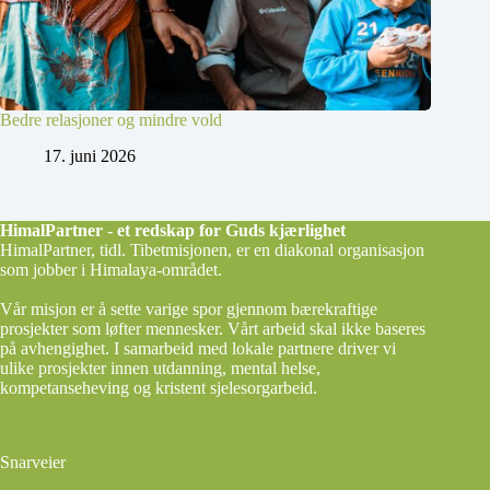
Bedre relasjoner og mindre vold
17. juni 2026
HimalPartner - et redskap for Guds kjærlighet
HimalPartner, tidl. Tibetmisjonen, er en diakonal organisasjon
som jobber i Himalaya-området.
Vår misjon er å sette varige spor gjennom bærekraftige
prosjekter som løfter mennesker. Vårt arbeid skal ikke baseres
på avhengighet. I samarbeid med lokale partnere driver vi
ulike prosjekter innen utdanning, mental helse,
kompetanseheving og kristent sjelesorgarbeid.
Snarveier