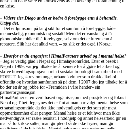
helse kan både være en konsekvens av en krise og en foranledning til
en krise.
– Videre sier Diego at det er bedre å forebygge enn å behandle.
Utdyp det.
– Det er lønnsomt på lang sikt for et samfunn å forebygge, både
menneskelig, økonomisk og sosialt! Men det er vanskelig å få
økonomiske midler til å forebygge, selv om det er lurere enn å
reparere. Slik har det alltid vært, – og slik er det også i Norge.
– Hvorfor er du engasjert i HimalPartners arbeid og i mental helse?
– Jeg er veldig glad i Nepal og Himalayaområdet. Etter et besøk i
Nepal i 1999, var jeg tilbake tre år seinere for å gjøre feltarbeid og
skrive hovedfagsoppgaven min i sosialantropologi i samarbeid med
FORUT. Jeg skrev om unge, urbane kvinner som drakk alkohol
offentlig og hvordan samfunnet så på dem. I 2007 dro jeg tilbake for å
bo der ett år og jobbe for «Fremtiden i våre hender» sin
partnerorganisasjon.
HimalPartner er en verdibasert organisasjon med prosjekter og fokus i
Nepal og Tibet. Jeg synes det er fint at man har valgt mental helse som
et satsningsområde da det ikke nødvendigvis er det som gir mest
oppmerksomhet eller penger. Mental helse er et felt hvor man ikke
nødvendigvis ser raske resultat. I nødhjelp og annet helsearbeid gir en
mat så folk ikke sulter, man gir pledd så de ikke fryser, man gir
medisiner så de blir friske. Mental helse er et mer møysommelig,