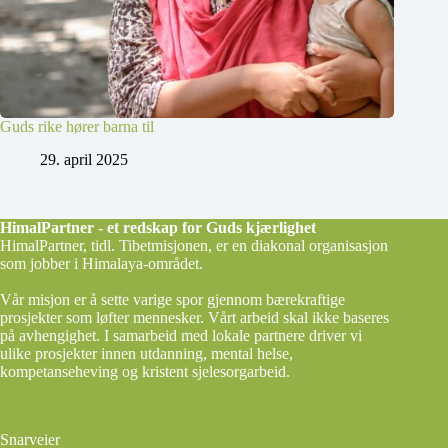
Guds rike hører barna til
29. april 2025
HimalPartner - et redskap for Guds kjærlighet
HimalPartner, tidl. Tibetmisjonen, er en diakonal organisasjon
som jobber i Himalaya-området.
Vår misjon er å sette varige spor gjennom bærekraftige
prosjekter som løfter mennesker. Vårt arbeid skal ikke baseres
på avhengighet. I samarbeid med lokale partnere driver vi
ulike prosjekter innen utdanning, mental helse,
kompetanseheving og kristent sjelesorgarbeid.
Snarveier