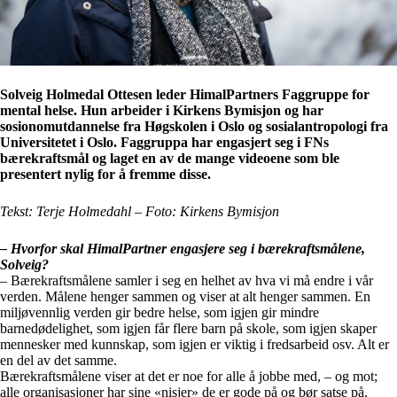
Solveig Holmedal Ottesen leder HimalPartners Faggruppe for
mental helse. Hun arbeider i Kirkens Bymisjon og har
sosionomutdannelse fra Høgskolen i Oslo og sosialantropologi fra
Universitetet i Oslo. Faggruppa har engasjert seg i FNs
bærekraftsmål og laget en av de mange videoene som ble
presentert nylig for å fremme disse.
Tekst: Terje Holmedahl – Foto: Kirkens Bymisjon
– Hvorfor skal HimalPartner engasjere seg i bærekraftsmålene,
Solveig?
– Bærekraftsmålene samler i seg en helhet av hva vi må endre i vår
verden. Målene henger sammen og viser at alt henger sammen. En
miljøvennlig verden gir bedre helse, som igjen gir mindre
barnedødelighet, som igjen får flere barn på skole, som igjen skaper
mennesker med kunnskap, som igjen er viktig i fredsarbeid osv. Alt er
en del av det samme.
Bærekraftsmålene viser at det er noe for alle å jobbe med, – og mot;
alle organisasjoner har sine «nisjer» de er gode på og bør satse på.