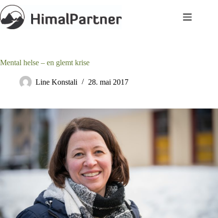
Hopp
til
innholdet
Mental helse – en glemt krise
Line Konstali
28. mai 2017