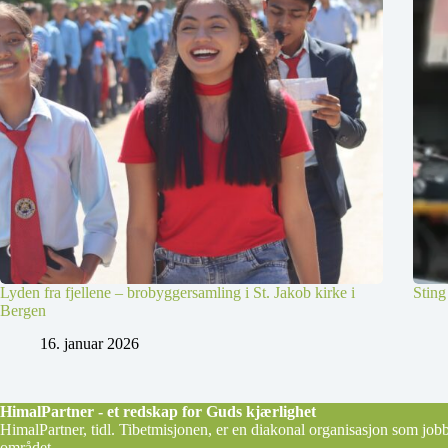
Lyden fra fjellene – brobyggersamling i St. Jakob kirke i
Sting
Bergen
16. januar 2026
HimalPartner - et redskap for Guds kjærlighet
HimalPartner, tidl. Tibetmisjonen, er en diakonal organisasjon som job
området.