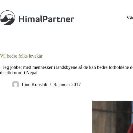
Hopp
til
innholdet
Vår
Vil bedre folks levekår
- Jeg jobber med mennesker i landsbyene så de kan bedre forholdene d
distrikt nord i Nepal
Line Konstali
9. januar 2017