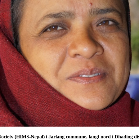
iety (HIMS-Nepal) i Jarlang commune, langt nord i Dhading distri