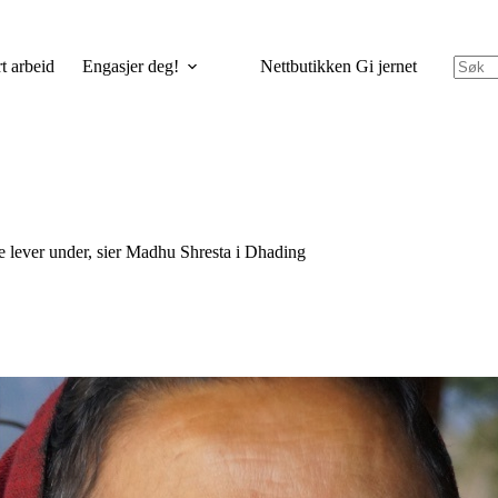
t arbeid
Engasjer deg!
Nettbutikken Gi jernet
e lever under, sier Madhu Shresta i Dhading