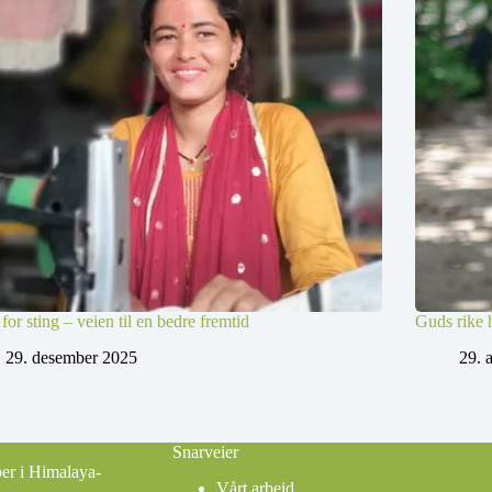
 for sting – veien til en bedre fremtid
Guds rike h
29. desember 2025
29. 
Snarveier
ber i Himalaya-
Vårt arbeid