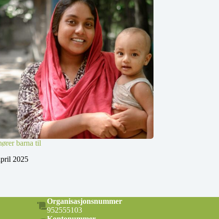
ører barna til
april 2025
Organisasjonsnummer
952555103
Kontonummer