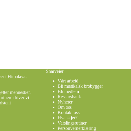
Snarveier
ber i Himalaya-
Vårt arbeid
Bli musikalsk brobygger
Bli medlem
løfter mennesker.
Ressursbank
rtnere driver vi
Nyheter
istent
Om oss
Kontakt oss
Hva skjer?
Varslingsrutiner
Personvernerklæring