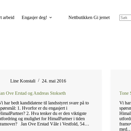
t arbeid
Engasjer deg!
Nettbutikken Gi jernet
Line Konstali
24. mai 2016
Jan Ove Erstad og Andreas Stokseth
Tone 
Vi har bedt kandidatene til landsstyret svare på to
Vi har
spørsmål: 1. Hvorfor er du engasjert i
spørsm
HimalPartner? 2. Hva tenker du er den viktigste
HimalP
utfordring og mulighet for HimalPartner i tiden
utford
framover? Jan Ove Erstad Våle i Vestfold, 54…
framo
med