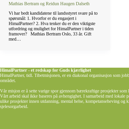
Mathias Bertram og Reidun Haugen Dalseth
Vi har bedt kandidatene til landsstyret svare på to
spørsmål: 1. Hvorfor er du engasjert i
HimalPartner? 2. Hva tenker du er den viktigste
utfordring og mulighet for HimalPartner i tiden
framover? Mathias Bertram Oslo, 33 år. Gift
med…
HimalPartner - et redskap for Guds kjærlighet
HimalPartner, tidl. Tibetmisjonen, er en diakonal organisasjon som job
området.
Vår misjon er å sette varige spor gjennom bærekraftige prosjekter som 
Vårt arbeid skal ikke baseres på avhengighet. I samarbeid med lokale pa
ulike prosjekter innen utdanning, mental helse, kompetanseheving og kr
sjelesorgarbeid.