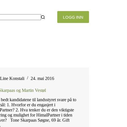
LOGG INN
Line Konstali
24. mai 2016
Skarpaas og Martin Vestøl
 bedt kandidatene til landsstyret svare på to
ål: 1. Hvorfor er du engasjert i
artner? 2. Hva tenker du er den viktigste
ring og mulighet for HimalPartner i tiden
ver? Tone Skarpaas Søgne, 69 år. Gift
…