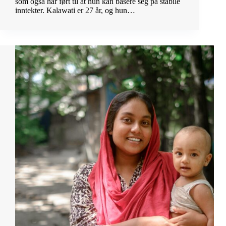
som også har ført til at hun kan basere seg på stabile
inntekter. Kalawati er 27 år, og hun…