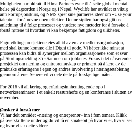
Muligheten har bidratt til HimalPartners evne til å sette global mental
helse på dagsorden i Norge og i Nepal, Wycliffe har utviklet et viktig
anti-korrupsjonskurs, og NMS sprer sine partneres ideer om «Use your
talent» – for å nevne noen effekter. Denne støtten har også gitt oss
anledning til å følge prosesser og vurdere nye metoder for å forsøke å
forstå røttene til hvordan vi kan bekjempe fattigdom og ulikheter.
Fagutviklingsprosjektene eies alltid av én av medlemsorganisasjon,
med skal kunne komme alle i Digni til gode. Vi håper ikke minst at
prosessen kan bidra til synergier mellom organisasjonene som et svar
på Stortingsmelding 35 «Sammen om jobben». Fokus i det nåværende
prosjektet om næring og entreprenørskap er primært på å lære av de
praktiske erfaringene i egen og andres involvering i næringsetablering
gjennom årene. Senere vil vi dele dette på forskjellige måter.
For 2016 vil all læring og erfaringsinnhenting ende opp i
nettverksseminarer, i et enkelt ressurshefte og en konferanse i slutten av
november.
Ønsker å forstå mer
Vi har delt området «næring og entreprenør» inn i fem temaer. Klikk
på overskriftene under og du vil få en smakebit på hvor vi er, hva vi ser
og hvor vi tar dette videre.