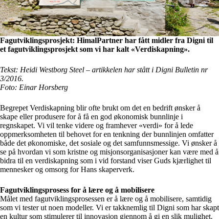
Fagutviklingsprosjekt: HimalPartner har fått midler fra Digni til
et fagutviklingsprosjekt som vi har kalt «Verdiskapning».
Tekst: Heidi Westborg Steel – artikkelen har stått i Digni Bulletin nr
3/2016.
Foto: Einar Horsberg
Begrepet Verdiskapning blir ofte brukt om det en bedrift ønsker å
skape eller produsere for å få en god økonomisk bunnlinje i
regnskapet. Vi vil tenke videre og framhever «verdi» for å lede
oppmerksomheten til behovet for en tenkning der bunnlinjen omfatter
både det økonomiske, det sosiale og det samfunnsmessige. Vi ønsker å
se på hvordan vi som kristne og misjonsorganisasjoner kan være med å
bidra til en verdiskapning som i vid forstand viser Guds kjærlighet til
mennesker og omsorg for Hans skaperverk.
Fagutviklingsprosess for å lære og å mobilisere
Målet med fagutviklingsprosessen er å lære og å mobilisere, samtidig
som vi tester ut noen modeller. Vi er takknemlig til Digni som har skapt
en kultur som stimulerer til innovasjon gjennom å gi en slik mulighet.